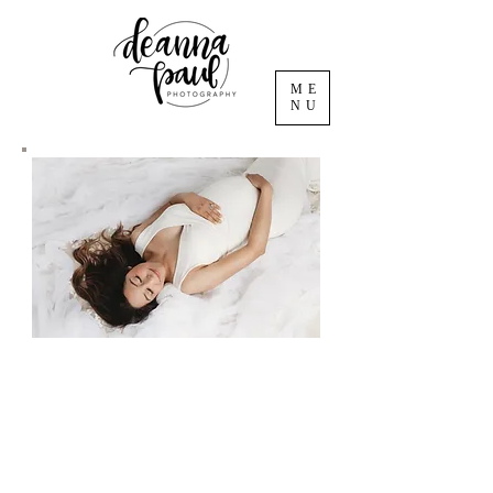
ME
NU