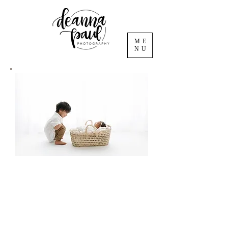
ME
NU